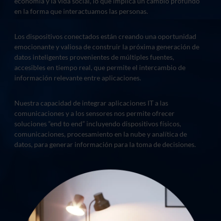
economía y la vida social, lo que implica un cambio profundo
en la forma que interactuamos las personas.
Los dispositivos conectados están creando una oportunidad
emocionante y valiosa de construir la próxima generación de
datos inteligentes provenientes de múltiples fuentes,
accesibles en tiempo real, que permite el intercambio de
información relevante entre aplicaciones.
Nuestra capacidad de integrar aplicaciones IT a las
comunicaciones y a los sensores nos permite ofrecer
soluciones “end to end” incluyendo dispositivos físicos,
comunicaciones, procesamiento en la nube y analítica de
datos, para generar información para la toma de decisiones.