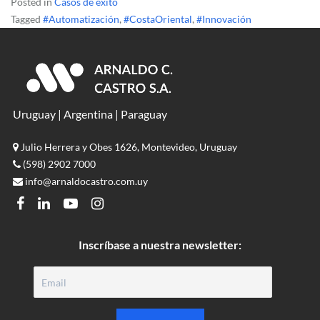
Posted in
Casos de éxito
Tagged
#Automatización
,
#CostaOriental
,
#Innovación
Uruguay | Argentina | Paraguay
Julio Herrera y Obes 1626, Montevideo, Uruguay
(598) 2902 7000
info@arnaldocastro.com.uy
FACEBOOK
LINKEDIN
YOUTUBE
INSTAGRAM
Inscríbase a nuestra newsletter: