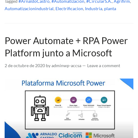
Tagged
#ArnaldoCastro
,
#Automatización
,
#CircularS.A.
,
Agrifirm
,
Automatizacionindustrial
,
Electrificacion
,
Industria
,
planta
Power Automate + RPA Power
Platform junto a Microsoft
2 de octubre de 2020
by
adminwp-accsa
Leave a comment