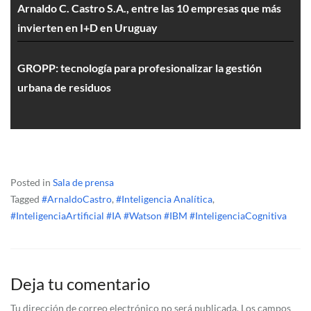
Arnaldo C. Castro S.A., entre las 10 empresas que más
invierten en I+D en Uruguay
GROPP: tecnología para profesionalizar la gestión
urbana de residuos
Posted in
Sala de prensa
Tagged
#ArnaldoCastro
,
#Inteligencia Analítica
,
#InteligenciaArtificial #IA #Watson #IBM #InteligenciaCognitiva
Deja tu comentario
Tu dirección de correo electrónico no será publicada.
Los campos